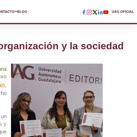
ONTACTO
BLOG
UAG OFICIAL
organización y la sociedad
ana
bro
ón
,
cho
 un
s y
que