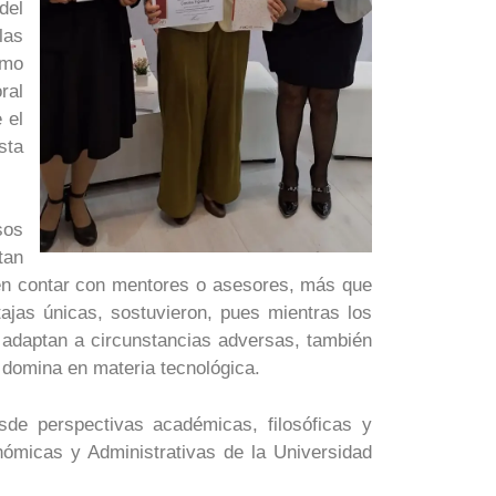
del
las
ómo
ral
 el
sta
sos
tan
ren contar con mentores o asesores, más que
tajas únicas, sostuvieron, pues mientras los
 adaptan a circunstancias adversas, también
 domina en materia tecnológica.
esde perspectivas académicas, filosóficas y
ómicas y Administrativas de la Universidad