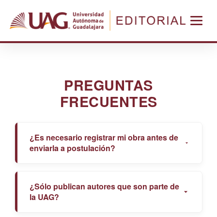
PREGUNTAS
FRECUENTES
¿Es necesario registrar mi obra antes de
enviarla a postulación?
No es necesario, pero el autor puede hacerlo si ello
¿Sólo publican autores que son parte de
lo hace sentir más seguro.
la UAG?